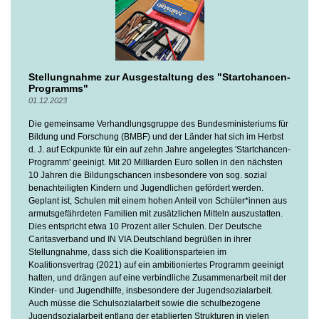
Stellungnahme zur Ausgestaltung des "Startchancen-
Programms"
01.12.2023
Die gemeinsame Verhandlungsgruppe des Bundesministeriums für
Bildung und Forschung (BMBF) und der Länder hat sich im Herbst
d. J. auf Eckpunkte für ein auf zehn Jahre angelegtes 'Startchancen-
Programm' geeinigt. Mit 20 Milliarden Euro sollen in den nächsten
10 Jahren die Bildungschancen insbesondere von sog. sozial
benachteiligten Kindern und Jugendlichen gefördert werden.
Geplant ist, Schulen mit einem hohen Anteil von Schüler*innen aus
armutsgefährdeten Familien mit zusätzlichen Mitteln auszustatten.
Dies entspricht etwa 10 Prozent aller Schulen. Der Deutsche
Caritasverband und IN VIA Deutschland begrüßen in ihrer
Stellungnahme, dass sich die Koalitionsparteien im
Koalitionsvertrag (2021) auf ein ambitioniertes Programm geeinigt
hatten, und drängen auf eine verbindliche Zusammenarbeit mit der
Kinder- und Jugendhilfe, insbesondere der Jugendsozialarbeit.
Auch müsse die Schulsozialarbeit sowie die schulbezogene
Jugendsozialarbeit entlang der etablierten Strukturen in vielen