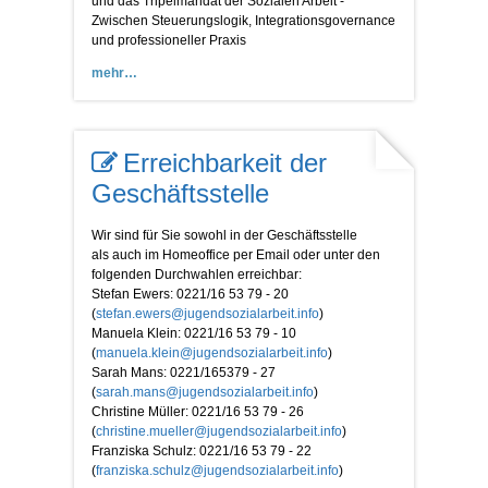
und das Tripelmandat der Sozialen Arbeit -
Zwischen Steuerungslogik, Integrationsgovernance
und professioneller Praxis
mehr
Erreichbarkeit der
Geschäftsstelle
Wir sind für Sie sowohl in der Geschäftsstelle
als auch im Homeoffice per Email oder unter den
folgenden Durchwahlen erreichbar:
Stefan Ewers: 0221/16 53 79 - 20
(
stefan.ewers@jugendsozialarbeit.info
)
Manuela Klein: 0221/16 53 79 - 10
(
manuela.klein@jugendsozialarbeit.info
)
Sarah Mans: 0221/165379 - 27
(
sarah.mans@jugendsozialarbeit.info
)
Christine Müller: 0221/16 53 79 - 26
(
christine.mueller@jugendsozialarbeit.info
)
Franziska Schulz: 0221/16 53 79 - 22
(
franziska.schulz@jugendsozialarbeit.info
)