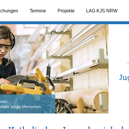
lichungen
Termine
Projekte
LAG KJS NRW
sert
2: Wir 
iligte junge Menschen.
fachlic