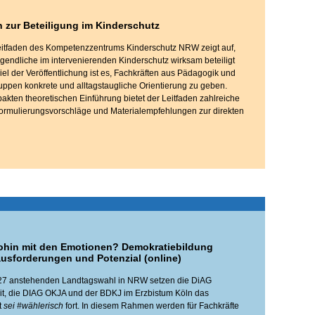
n zur Beteiligung im Kinderschutz
eitfaden des Kompetenzzentrums Kinderschutz NRW zeigt auf,
gendliche im intervenierenden Kinderschutz wirksam beteiligt
el der Veröffentlichung ist es, Fachkräften aus Pädagogik und
ppen konkrete und alltagstaugliche Orientierung zu geben.
kten theoretischen Einführung bietet der Leitfaden zahlreiche
ormulierungsvorschläge und Materialempfehlungen zur direkten
ohin mit den Emotionen? Demokratiebildung
usforderungen und Potenzial (online)
027 anstehenden Landtagswahl in NRW setzen die DiAG
it, die DIAG OKJA und der BDKJ im Erzbistum Köln das
t
sei #wählerisch
fort. In diesem Rahmen werden für Fachkräfte