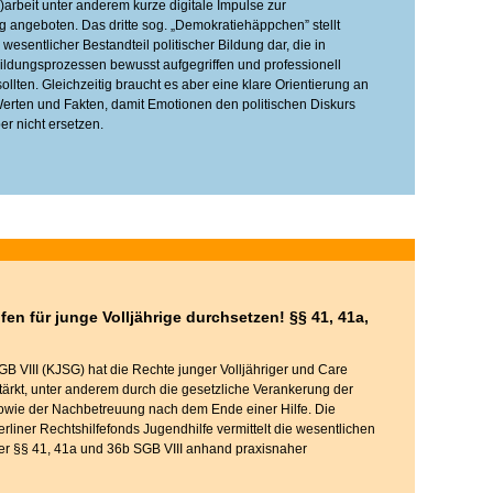
)arbeit unter anderem kurze digitale Impulse zur
 angeboten. Das dritte sog. „Demokratiehäppchen” stellt
wesentlicher Bestandteil politischer Bildung dar, die in
ldungsprozessen bewusst aufgegriffen und professionell
ollten. Gleichzeitig braucht es aber eine klare Orientierung an
rten und Fakten, damit Emotionen den politischen Diskurs
er nicht ersetzen.
lfen für junge Volljährige durchsetzen! §§ 41, 41a,
B VIII (KJSG) hat die Rechte junger Volljähriger und Care
ärkt, unter anderem durch die gesetzliche Verankerung der
owie der Nachbetreuung nach dem Ende einer Hilfe. Die
rliner Rechtshilfefonds Jugendhilfe vermittelt die wesentlichen
r §§ 41, 41a und 36b SGB VIII anhand praxisnaher