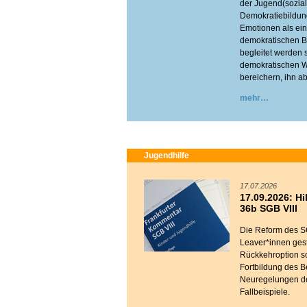
der Jugend(sozial
Demokratiebildung
Emotionen als ein 
demokratischen Bi
begleitet werden s
demokratischen We
bereichern, ihn ab
mehr
Jugendhilfe
17.07.2026
17.09.2026: Hi
36b SGB VIII
Die Reform des SG
Leaver*innen gest
Rückkehroption s
Fortbildung des Be
Neuregelungen de
Fallbeispiele.