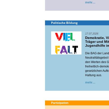
mehr
Politische Bildung
17.07.2026
Demokratie, Vi
Träger und Mit
Jugendhilfe i
Die BAG der Lande
Neutralitätsgebot 
den Werten des Gr
freiheitlich-dem
gesetzlichen Auftr
Haltung aus.
mehr
Partizipation