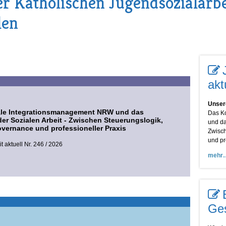
r Katholischen Jugendsozialarbe
len
akt
Unser
e Integrationsmanagement NRW und das
Das K
er Sozialen Arbeit - Zwischen Steuerungslogik,
und da
overnance und professioneller Praxis
Zwisch
und pr
 aktuell Nr. 246 / 2026
mehr
Ges