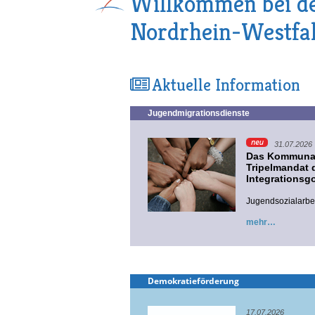
Willkommen bei de
Nordrhein-Westfa
Aktuelle Information
Jugendmigrationsdienste
31.07.2026
Das Kommunal
Tripelmandat d
Integrationsg
Jugendsozialarbeit
mehr
Demokratieförderung
17.07.2026