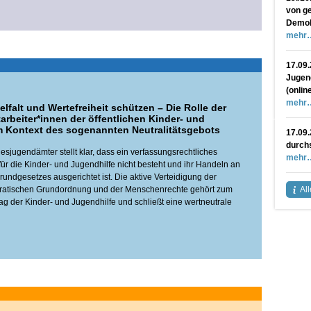
von ge
Demokr
mehr
17.09.
Jugend
(onlin
mehr
elfalt und Wertefreiheit schützen – Die Rolle der
arbeiter*innen der öffentlichen Kinder- und
m Kontext des sogenannten Neutralitätsgebots
17.09.
durchs
sjugendämter stellt klar, dass ein verfassungsrechtliches
mehr
für die Kinder- und Jugendhilfe nicht besteht und ihr Handeln an
undgesetzes ausgerichtet ist. Die aktive Verteidigung der
okratischen Grundordnung und der Menschenrechte gehört zum
Al
ag der Kinder- und Jugendhilfe und schließt eine wertneutrale