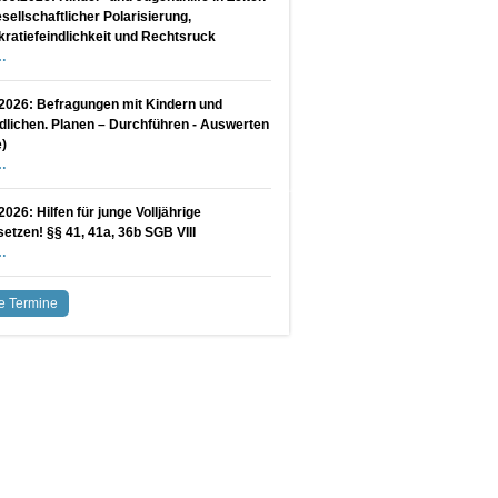
sellschaftlicher Polarisierung,
atiefeindlichkeit und Rechtsruck
2026: Befragungen mit Kindern und
lichen. Planen – Durchführen - Auswerten
e)
2026: Hilfen für junge Volljährige
etzen! §§ 41, 41a, 36b SGB VIII
le Termine