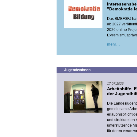
Interessensb
"Demokratie le
Das BMBFSFJ hat 
ab 2027 veröffent
2026 online Proje
Extremismuspräven
mehr
Jugendwohnen
17.07.2026
Arbeitshilfe: 
der Jugendhil
Die Landesjugend
gemeinsame Arbeit
erlaubnispflichtig
und strukturellen 
unterstützende Ma
für deren verantw