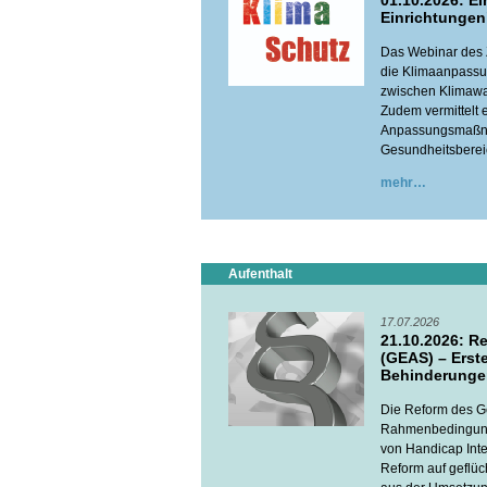
01.10.2026: E
Einrichtungen"
Das Webinar des 
die Klimaanpassu
zwischen Klimawa
Zudem vermittelt 
Anpassungsmaßnah
Gesundheitsberei
mehr
Aufenthalt
17.07.2026
21.10.2026: 
(GEAS) – Erst
Behinderungen
Die Reform des G
Rahmenbedingunge
von Handicap Inte
Reform auf geflüc