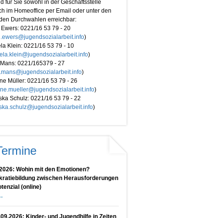
nd für Sie sowohl in der Geschäftsstelle
ch im Homeoffice per Email oder unter den
den Durchwahlen erreichbar:
 Ewers: 0221/16 53 79 - 20
n.ewers@jugendsozialarbeit.info
)
a Klein: 0221/16 53 79 - 10
la.klein@jugendsozialarbeit.info
)
Mans: 0221/165379 - 27
.mans@jugendsozialarbeit.info
)
ine Müller: 0221/16 53 79 - 26
tine.mueller@jugendsozialarbeit.info
)
ska Schulz: 0221/16 53 79 - 22
iska.schulz@jugendsozialarbeit.info
)
Termine
.2026: Wohin mit den Emotionen?
ratiebildung zwischen Herausforderungen
tenzial (online)
.09.2026: Kinder- und Jugendhilfe in Zeiten