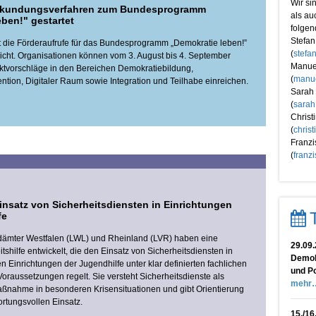
Wir si
ekundungsverfahren zum Bundesprogramm
als au
ben!" gestartet
folgen
Stefan
die Förderaufrufe für das Bundesprogramm „Demokratie leben!”
(
stefa
licht. Organisationen können vom 3. August bis 4. September
Manuel
ktvorschläge in den Bereichen Demokratiebildung,
(
manue
tion, Digitaler Raum sowie Integration und Teilhabe einreichen.
Sarah 
(
sarah
Christ
(
chris
Franzi
(
franz
Einsatz von Sicherheitsdiensten in Einrichtungen
fe
ämter Westfalen (LWL) und Rheinland (LVR) haben eine
29.09
shilfe entwickelt, die den Einsatz von Sicherheitsdiensten in
Demok
en Einrichtungen der Jugendhilfe unter klar definierten fachlichen
und Po
Voraussetzungen regelt. Sie versteht Sicherheitsdienste als
mehr
ßnahme in besonderen Krisensituationen und gibt Orientierung
ortungsvollen Einsatz.
15./16