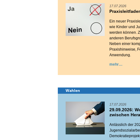
17.07.2026
Praxisleitfade
Ein neuer Praxisl
wie Kinder und Ju
werden können. Zi
anderen Berufsgru
Neben einer kompa
Praxishinweise, F
Anwendung.
mehr
Wahlen
17.07.2026
29.09.2026: W
zwischen Hera
Anlässlich der 2
Jugendsozialarbe
Demokratieprojek