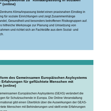
instiegswebinar zu "Klimaanpassung in sozialen
 (online)
Zentrums KlimaAnpassung bietet einen praxisnahen Einstieg in
ng für soziale Einrichtungen und zeigt Zusammenhänge
ndel, Gesundheit und besonders betroffenen Risikogruppen auf.
es hilfreiche Werkzeuge zur Planung und Umsetzung von
men und richtet sich an Fachkräfte aus dem Sozial- und
ch.
Reform des Gemeinsamen Europäischen Asylsystems
e Erfahrungen für geflüchtete Menschen mit
 (online)
emeinsamen Europäischen Asylsystems (GEAS) verändert die
n für Schutzsuchende in Europa. Die Online-Veranstaltung
rnational gibt einen Überblick über die Auswirkungen der GEAS-
htete Menschen mit Behinderungen und stellt erste Erfahrungen