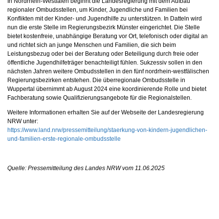
In Nordrhein-Westfalen beginnt die Landesregierung mit dem Aufbau
regionaler Ombudsstellen, um Kinder, Jugendliche und Familien bei
Konflikten mit der Kinder- und Jugendhilfe zu unterstützen. In Datteln wird
nun die erste Stelle im Regierungsbezirk Münster eingerichtet. Die Stelle
bietet kostenfreie, unabhängige Beratung vor Ort, telefonisch oder digital an
und richtet sich an junge Menschen und Familien, die sich beim
Leistungsbezug oder bei der Beratung oder Beteiligung durch freie oder
öffentliche Jugendhilfeträger benachteiligt fühlen. Sukzessiv sollen in den
nächsten Jahren weitere Ombudsstellen in den fünf nordrhein-westfälischen
Regierungsbezirken entstehen. Die überregionale Ombudsstelle in
Wuppertal übernimmt ab August 2024 eine koordinierende Rolle und bietet
Fachberatung sowie Qualifizierungsangebote für die Regionalstellen.
Weitere Informationen erhalten Sie auf der Webseite der Landesregierung
NRW unter:
https://www.land.nrw/pressemitteilung/staerkung-von-kindern-jugendlichen-
und-familien-erste-regionale-ombudsstelle
Quelle: Pressemitteilung des Landes NRW vom 11.06.2025