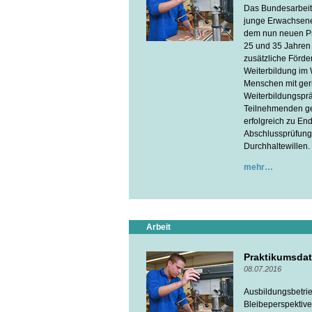
Das Bundesarbeits
junge Erwachsene 
dem nun neuen Pr
25 und 35 Jahren 
zusätzliche Förde
Weiterbildung im
Menschen mit geri
Weiterbildungsprä
Teilnehmenden ges
erfolgreich zu En
Abschlussprüfunge
Durchhaltewillen.
mehr
Arbeit
Praktikumsdat
08.07.2016
Ausbildungsbetrie
Bleibeperspektiv