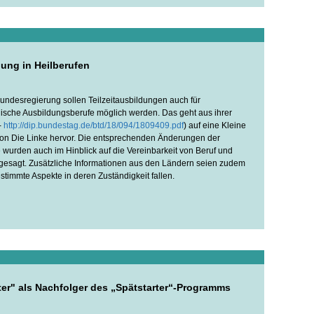
dung in Heilberufen
undesregierung sollen Teilzeitausbildungen auch für
ische Ausbildungsberufe möglich werden. Das geht aus ihrer
-
http://dip.bundestag.de/btd/18/094/1809409.pdf
) auf eine Kleine
ion Die Linke hervor. Die entsprechenden Änderungen der
 wurden auch im Hinblick auf die Vereinbarkeit von Beruf und
ugesagt. Zusätzliche Informationen aus den Ländern seien zudem
estimmte Aspekte in deren Zuständigkeit fallen.
ter" als Nachfolger des „Spätstarter“-Programms