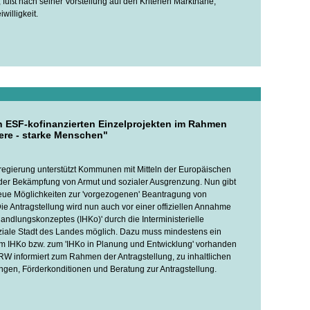
t, fußt nach seiner Vorstellung auf den Kriterien Marktnähe,
iwilligkeit.
 ESF-kofinanzierten Einzelprojekten im Rahmen
iere - starke Menschen"
gierung unterstützt Kommunen mit Mitteln der Europäischen
 der Bekämpfung von Armut und sozialer Ausgrenzung. Nun gibt
eue Möglichkeiten zur 'vorgezogenen' Beantragung von
ie Antragstellung wird nun auch vor einer offiziellen Annahme
Handlungskonzeptes (IHKo)' durch die Interministerielle
ziale Stadt des Landes möglich. Dazu muss mindestens ein
m IHKo bzw. zum 'IHKo in Planung und Entwicklung' vorhanden
W informiert zum Rahmen der Antragstellung, zu inhaltlichen
gen, Förderkonditionen und Beratung zur Antragstellung.