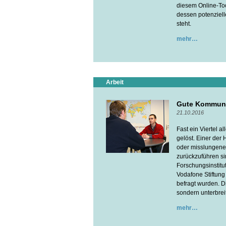
diesem Online-Too
dessen potenziell
steht.
mehr
Arbeit
Gute Kommuni
21.10.2016
Fast ein Viertel a
gelöst. Einer der 
oder misslungene
zurückzuführen si
Forschungsinstitu
Vodafone Stiftung
befragt wurden. D
sondern unterbrei
mehr