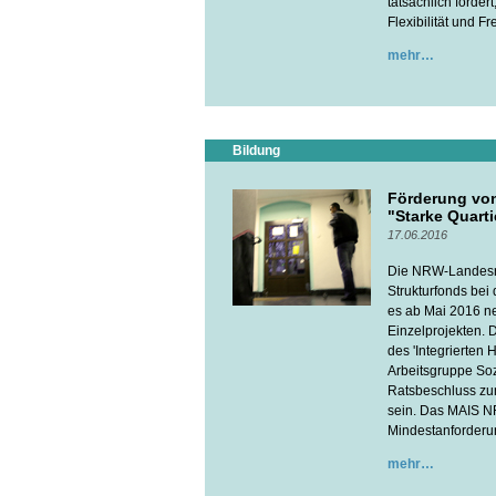
tatsächlich förder
Flexibilität und Fre
mehr
Bildung
Förderung von
"Starke Quart
17.06.2016
Die NRW-Landesre
Strukturfonds bei
es ab Mai 2016 n
Einzelprojekten. D
des 'Integrierten 
Arbeitsgruppe So
Ratsbeschluss zu
sein. Das MAIS NR
Mindestanforderun
mehr