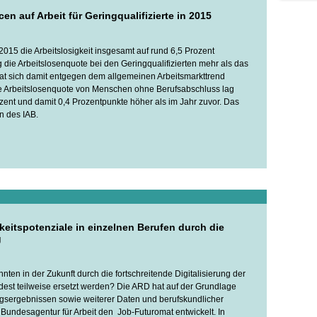
n auf Arbeit für Geringqualifizierte in 2015
015 die Arbeitslosigkeit insgesamt auf rund 6,5 Prozent
g die Arbeitslosenquote bei den Geringqualifizierten mehr als das
at sich damit entgegen dem allgemeinen Arbeitsmarkttrend
ie Arbeitslosenquote von Menschen ohne Berufsabschluss lag
zent und damit 0,4 Prozentpunkte höher als im Jahr zuvor. Das
n des IAB.
keitspotenziale in einzelnen Berufen durch die
g
ten in der Zukunft durch die fortschreitende Digitalisierung der
dest teilweise ersetzt werden? Die ARD hat auf der Grundlage
gsergebnissen sowie weiterer Daten und berufskundlicher
 Bundesagentur für Arbeit den Job-Futuromat entwickelt. In