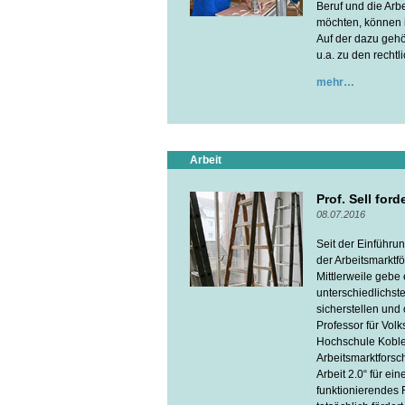
Beruf und die Arbe
möchten, können i
Auf der dazu gehö
u.a. zu den recht
mehr
Arbeit
Prof. Sell for
08.07.2016
Seit der Einführu
der Arbeitsmarkt
Mittlerweile gebe 
unterschiedlichst
sicherstellen und
Professor für Volk
Hochschule Koblenz
Arbeitsmarktforsch
Arbeit 2.0“ für ei
funktionierendes 