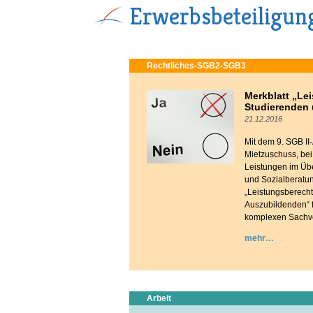
Erwerbsbeteiligun
Rechtliches-SGB2-SGB3
Merkblatt „Le
Studierenden
21.12.2016
Mit dem 9. SGB I
Mietzuschuss, be
Leistungen im Üb
und Sozialberatun
„Leistungsberecht
Auszubildenden“ f
komplexen Sachver
mehr
Arbeit