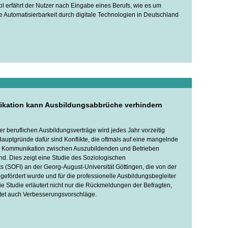
l erfährt der Nutzer nach Eingabe eines Berufs, wie es um
e Automatisierbarkeit durch digitale Technologien in Deutschland
kation kann Ausbildungsabbrüche verhindern
ller beruflichen Ausbildungsverträge wird jedes Jahr vorzeitig
Hauptgründe dafür sind Konflikte, die oftmals auf eine mangelnde
 Kommunikation zwischen Auszubildenden und Betrieben
nd. Dies zeigt eine Studie des Soziologischen
ts (SOFI) an der Georg-August-Universität Göttingen, die von der
 gefördert wurde und für die professionelle Ausbildungsbegleiter
ie Studie erläutert nicht nur die Rückmeldungen der Befragten,
tet auch Verbesserungsvorschläge.