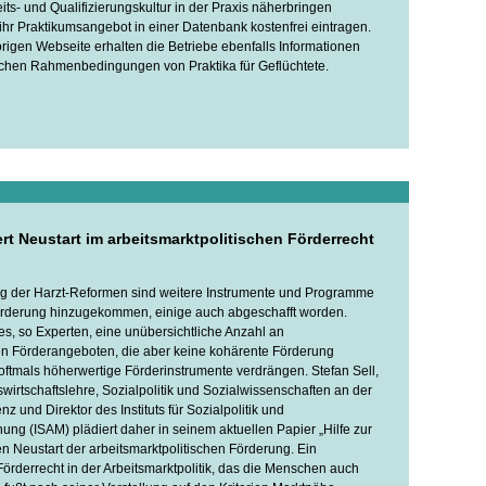
its- und Qualifizierungskultur in der Praxis näherbringen
hr Praktikumsangebot in einer Datenbank kostenfrei eintragen.
rigen Webseite erhalten die Betriebe ebenfalls Informationen
lichen Rahmenbedingungen von Praktika für Geflüchtete.
dert Neustart im arbeitsmarktpolitischen Förderrecht
ng der Harzt-Reformen sind weitere Instrumente und Programme
förderung hinzugekommen, einige auch abgeschafft worden.
es, so Experten, eine unübersichtliche Anzahl an
en Förderangeboten, die aber keine kohärente Förderung
 oftmals höherwertige Förderinstrumente verdrängen. Stefan Sell,
swirtschaftslehre, Sozialpolitik und Sozialwissenschaften an der
 und Direktor des Instituts für Sozialpolitik und
ung (ISAM) plädiert daher in seinem aktuellen Papier „Hilfe zur
nen Neustart der arbeitsmarktpolitischen Förderung. Ein
Förderrecht in der Arbeitsmarktpolitik, das die Menschen auch