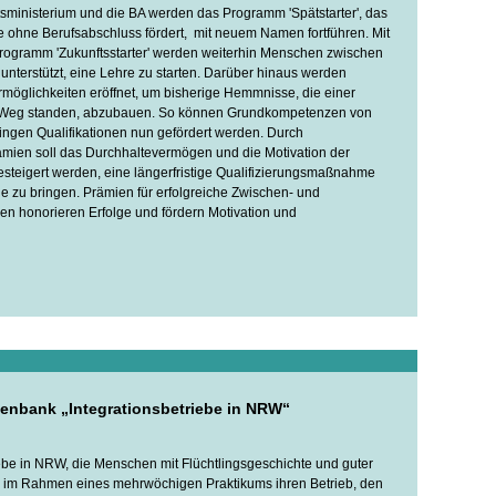
ministerium und die BA werden das Programm 'Spätstarter', das
ohne Berufsabschluss fördert, mit neuem Namen fortführen. Mit
ogramm 'Zukunftsstarter' werden weiterhin Menschen zwischen
unterstützt, eine Lehre zu starten. Darüber hinaus werden
rmöglichkeiten eröffnet, um bisherige Hemmnisse, die einer
 Weg standen, abzubauen. So können Grundkompetenzen von
ngen Qualifikationen nun gefördert werden. Durch
mien soll das Durchhaltevermögen und die Motivation der
teigert werden, eine längerfristige Qualifizierungsmaßnahme
de zu bringen. Prämien für erfolgreiche Zwischen- und
n honorieren Erfolge und fördern Motivation und
enbank „Integrationsbetriebe in NRW“
be in NRW, die Menschen mit Flüchtlingsgeschichte und guter
e im Rahmen eines mehrwöchigen Praktikums ihren Betrieb, den