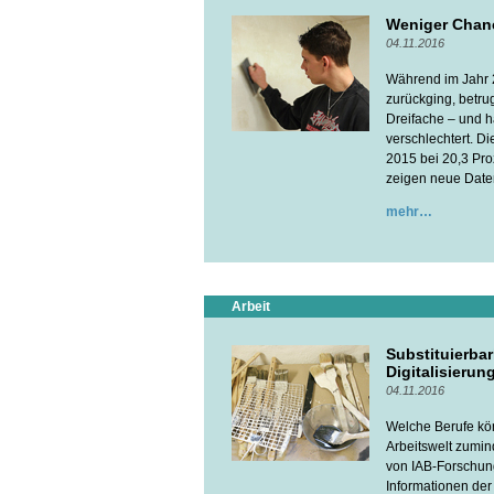
Weniger Chance
04.11.2016
Während im Jahr 2
zurückging, betru
Dreifache – und h
verschlechtert. D
2015 bei 20,3 Pro
zeigen neue Date
mehr
Arbeit
Substituierbar
Digitalisierun
04.11.2016
Welche Berufe könn
Arbeitswelt zumin
von IAB-Forschun
Informationen der