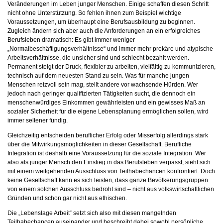
Veränderungen im Leben junger Menschen. Einige schaffen diesen Schritt
nicht ohne Unterstützung. So fehlen ihnen zum Beispiel wichtige
Voraussetzungen, um überhaupt eine Berufsausbildung zu beginnen.
Zugleich ändern sich aber auch die Anforderungen an ein erfolgreiches
Berufsleben dramatisch: Es gibt immer weniger
„Normalbeschäftigungsverhältnisse“ und immer mehr prekäre und atypische
Arbeitsverhältnisse, die unsicher sind und schlecht bezahlt werden.
Permanent steigt der Druck, flexibler zu arbeiten, vielfältig zu kommunizieren,
technisch auf dem neuesten Stand zu sein. Was für manche jungen
Menschen reizvoll sein mag, stellt andere vor wachsende Hürden. Wer
jedoch nach geringer qualifizierten Tätigkeiten sucht, die dennoch ein
menschenwürdiges Einkommen gewährleisten und ein gewisses Maß an
sozialer Sicherheit für die eigene Lebensplanung ermöglichen sollen, wird
immer seltener fündig.
Gleichzeitig entscheiden beruflicher Erfolg oder Misserfolg allerdings stark
über die Mitwirkungsmöglichkeiten in dieser Gesellschaft. Berufliche
Integration ist deshalb eine Voraussetzung für die soziale Integration. Wer
also als junger Mensch den Einstieg in das Berufsleben verpasst, sieht sich
mit einem weitgehenden Ausschluss von Teilhabechancen konfrontiert. Doch
keine Gesellschaft kann es sich leisten, dass ganze Bevölkerungsgruppen
von einem solchen Ausschluss bedroht sind – nicht aus volkswirtschaftlichen
Gründen und schon gar nicht aus ethischen.
Die „Lebenslage Arbeit“ setzt sich also mit diesen mangelnden
Teilhabechancen auseinander und beschreibt dabei sowohl persönliche