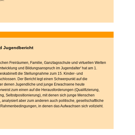
nd Jugendbericht
ischen Freiräumen, Familie, Ganztagsschule und virtuellen Welten
entwicklung und Bildungsanspruch im Jugendalter' hat am 1.
eskabinett die Stellungnahme zum 15. Kinder- und
chlossen. Der Bericht legt einen Schwerpunkt auf die
er denen Jugendliche und junge Erwachsene heute
rweist zum einen auf die Herausforderungen (Qualifizierung,
ng, Selbstpositionierung), mit denen sich junge Menschen
, analysiert aber zum anderen auch politische, gesellschaftliche
le Rahmenbedingungen, in denen das Aufwachsen sich vollzieht.