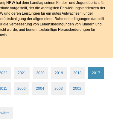
ung NRW hat dem Landtag seinen Kinder- und Jugendbericht für
eriode vorgestellt, der die wichtigsten Entwicklungstendenzen der
W und deren Leistungen für ein gutes Aufwachsen junger
erücksichtigung der allgemeinen Rahmenbedingungen darstellt.
 für die Verbesserung von Lebensbedingungen von Kindern und
icht wurde, und benennt zukünftige Herausforderungen für
axis.
2022
2021
2020
2019
2018
2017
2011
2006
2004
2003
2002
rwärts