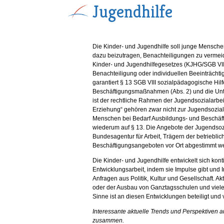
Jugendhilfe
Die Kinder- und Jugendhilfe soll junge Menschen 
dazu beizutragen, Benachteiligungen zu vermei
Kinder- und Jugendhilfegesetzes (KJHG/SGB VII
Benachteiligung oder individuellen Beeinträch
garantiert § 13 SGB VIII sozialpädagogische Hil
Beschäftigungsmaßnahmen (Abs. 2) und die Unte
ist der rechtliche Rahmen der Jugendsozialarbeit
Erziehung“ gehören zwar nicht zur Jugendsoziala
Menschen bei Bedarf Ausbildungs- und Beschä
wiederum auf § 13. Die Angebote der Jugendsoz
Bundesagentur für Arbeit, Trägern der betriebli
Beschäftigungsangeboten vor Ort abgestimmt w
Die Kinder- und Jugendhilfe entwickelt sich kon
Entwicklungsarbeit, indem sie Impulse gibt und 
Anfragen aus Politik, Kultur und Gesellschaft. Ak
oder der Ausbau von Ganztagsschulen und viele
Sinne ist an diesen Entwicklungen beteiligt und 
Interessante aktuelle Trends und Perspektiven au
zusammen.