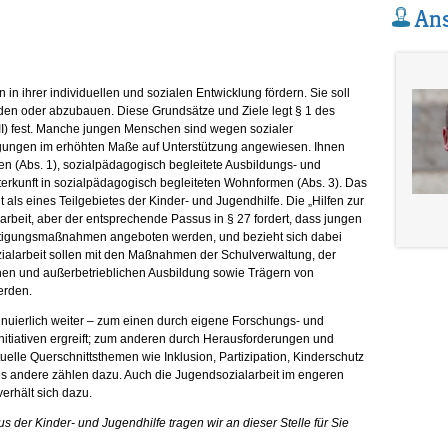
Ans
in ihrer individuellen und sozialen Entwicklung fördern. Sie soll
den oder abzubauen. Diese Grundsätze und Ziele legt § 1 des
I) fest. Manche jungen Menschen sind wegen sozialer
tigungen im erhöhten Maße auf Unterstützung angewiesen. Ihnen
fen (Abs. 1), sozialpädagogisch begleitete Ausbildungs- und
rkunft in sozialpädagogisch begleiteten Wohnformen (Abs. 3). Das
 als eines Teilgebietes der Kinder- und Jugendhilfe. Die „Hilfen zur
rbeit, aber der entsprechende Passus in § 27 fordert, dass jungen
ftigungsmaßnahmen angeboten werden, und bezieht sich dabei
ialarbeit sollen mit den Maßnahmen der Schulverwaltung, der
chen und außerbetrieblichen Ausbildung sowie Trägern von
erden.
tinuierlich weiter – zum einen durch eigene Forschungs- und
Initiativen ergreift; zum anderen durch Herausforderungen und
tuelle Querschnittsthemen wie Inklusion, Partizipation, Kinderschutz
s andere zählen dazu. Auch die Jugendsozialarbeit im engeren
verhält sich dazu.
s der Kinder- und Jugendhilfe tragen wir an dieser Stelle für Sie