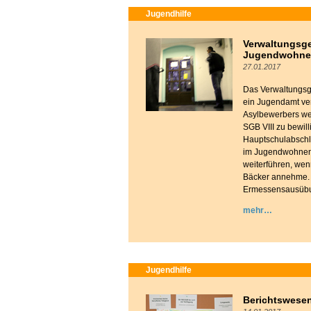
Jugendhilfe
Verwaltungsger
Jugendwohnen 
27.01.2017
Das Verwaltungsg
ein Jugendamt verp
Asylbewerbers we
SGB VIII zu bewill
Hauptschulabschlu
im Jugendwohnen v
weiterführen, wen
Bäcker annehme. D
Ermessensausüb
mehr
Jugendhilfe
Berichtswesen