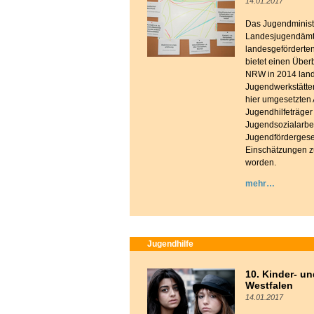
14.01.2017
Das Jugendminist
Landesjugendämte
landesgeförderte
bietet einen Überb
NRW in 2014 lande
Jugendwerkstätten
hier umgesetzten 
Jugendhilfeträger
Jugendsozialarbei
Jugendfördergese
Einschätzungen z
worden.
mehr
Jugendhilfe
10. Kinder- u
Westfalen
14.01.2017