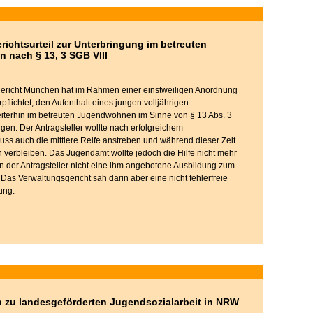
ichtsurteil zur Unterbringung im betreuten
nach § 13, 3 SGB VIII
ericht München hat im Rahmen einer einstweiligen Anordnung
flichtet, den Aufenthalt eines jungen volljährigen
iterhin im betreuten Jugendwohnen im Sinne von § 13 Abs. 3
igen. Der Antragsteller wollte nach erfolgreichem
ss auch die mittlere Reife anstreben und während dieser Zeit
erbleiben. Das Jugendamt wollte jedoch die Hilfe nicht mehr
n der Antragsteller nicht eine ihm angebotene Ausbildung zum
as Verwaltungsgericht sah darin aber eine nicht fehlerfreie
ung.
 zu landesgeförderten Jugendsozialarbeit in NRW