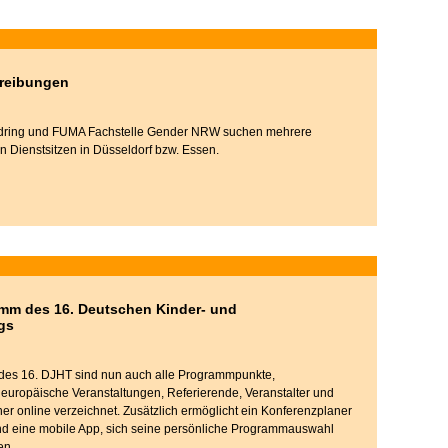
hreibungen
dring und FUMA Fachstelle Gender NRW suchen mehrere
n Dienstsitzen in Düsseldorf bzw. Essen.
mm des 16. Deutschen Kinder- und
gs
 des 16. DJHT sind nun auch alle Programmpunkte,
uropäische Veranstaltungen, Referierende, Veranstalter und
er online verzeichnet. Zusätzlich ermöglicht ein Konferenzplaner
nd eine mobile App, sich seine persönliche Programmauswahl
en.