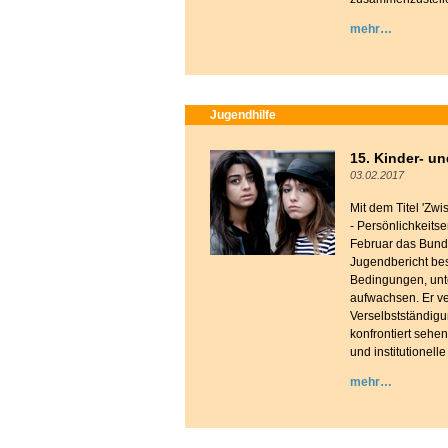
mehr
Jugendhilfe
15. Kinder- u
03.02.2017
Mit dem Titel 'Zw
- Persönlichkeits
Februar das Bund
Jugendbericht bes
Bedingungen, unt
aufwachsen. Er ve
Verselbstständigu
konfrontiert sehen
und institutionel
mehr