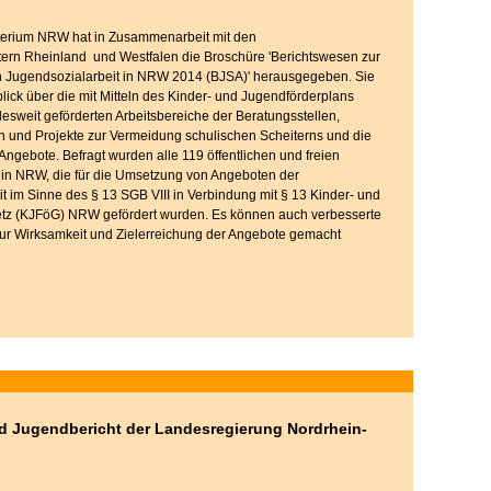
erium NRW hat in Zusammenarbeit mit den
rn Rheinland und Westfalen die Broschüre 'Berichtswesen zur
n Jugendsozialarbeit in NRW 2014 (BJSA)' herausgegeben. Sie
lick über die mit Mitteln des Kinder- und Jugendförderplans
sweit geförderten Arbeitsbereiche der Beratungsstellen,
 und Projekte zur Vermeidung schulischen Scheiterns und die
Angebote. Befragt wurden alle 119 öffentlichen und freien
 in NRW, die für die Umsetzung von Angeboten der
t im Sinne des § 13 SGB VIII in Verbindung mit § 13 Kinder- und
tz (KJFöG) NRW gefördert wurden. Es können auch verbesserte
ur Wirksamkeit und Zielerreichung der Angebote gemacht
nd Jugendbericht der Landesregierung Nordrhein-