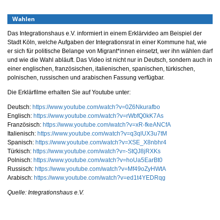
Wahlen
Das Integrationshaus e.V. informiert in einem Erklärvideo am Beispiel der
Stadt Köln, welche Aufgaben der Integrationsrat in einer Kommune hat, wie
er sich für politische Belange von Migrant*innen einsetzt, wer ihn wählen darf
und wie die Wahl abläuft. Das Video ist nicht nur in Deutsch, sondern auch in
einer englischen, französischen, italienischen, spanischen, türkischen,
polnischen, russischen und arabischen Fassung verfügbar.
Die Erklärfilme erhalten Sie auf Youtube unter:
Deutsch:
https://www.youtube.com/watch?v=0Z6Nkurafbo
Englisch:
https://www.youtube.com/watch?v=rWbfQ0kK7As
Französisch:
https://www.youtube.com/watch?v=xR-fkeANCfA
Italienisch:
https://www.youtube.com/watch?v=q3qlUX3u7tM
Spanisch:
https://www.youtube.com/watch?v=XSE_X8nbhr4
Türkisch:
https://www.youtube.com/watch?v=-StQJ8jRXKs
Polnisch:
https://www.youtube.com/watch?v=hoUa5EarBt0
Russisch:
https://www.youtube.com/watch?v=Mf49oZyHWtA
Arabisch:
https://www.youtube.com/watch?v=ed1t4YEDRqg
Quelle: Integrationshaus e.V.