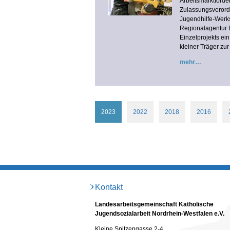
Arbeitsmarktförder
Zulassungsverordn
Jugendhilfe-Werkst
Regionalagentur 
Einzelprojekts ei
kleiner Träger zur
mehr
2023
2022
2018
2016
Kontakt
Landesarbeitsgemeinschaft Katholische
Jugendsozialarbeit Nordrhein-Westfalen e.V.
Kleine Spitzengasse 2-4