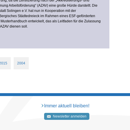
ung, da die Zertifizierung nach der „Akkreditierungs- und
ung Arbeitsförderung“ (AZAV) eine große Hürde darstellt. Die
att Solingen e.V. hat nun in Kooperation mit der
Bergisches Städtedreieck im Rahmen eines ESF-geförderten
n Musterhandbuch entwickelt, das als Leitfaden für die Zulassung
 AZAV dienen soll.
2015
2004
Immer aktuell bleiben!
Newsletter anmelden