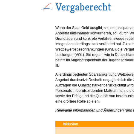
Vergaberecht
Wenn der Staat Geld ausgibt, soll er das sparsa
Anbieter miteinander konkurrieren, soll durch W
Grundlagen und konkrete Verfahrenswege regelt
Integration allerdings stark verändert hat. Zu 
Wettbewerbsbeschränkungen (GWB), die Vergabe
Leistungen (VOL). Sie regeln, wie in Deutschla
betrifft im Angebotsspektrum der Jugendsozial
III.
Allerdings bedeuten Sparsamkeit und Wettbewerb
Angebot durchsetzt. Deshalb engagiert sich die 
Aufträgen die Qualität stärker berücksichtigt wi
Personals in berufsbildenden Maßnahmen, die ö
sowie der Erfolg und die Qualität von bereits er
eine größere Rolle spielen.
Relevante Informationen und Änderungen rund u
Inklusion