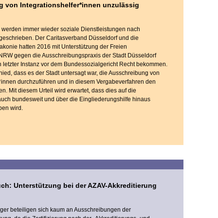
 von Integrationshelfer*innen unzulässig
n werden immer wieder soziale Dienstleistungen nach
geschrieben. Der Caritasverband Düsseldorf und die
akonie hatten 2016 mit Unterstützung der Freien
 NRW gegen die Ausschreibungspraxis der Stadt Düsseldorf
n letzter Instanz vor dem Bundessozialgericht Recht bekommen.
hied, dass es der Stadt untersagt war, die Ausschreibung von
r*innen durchzuführen und in diesem Vergabeverfahren den
en. Mit diesem Urteil wird erwartet, dass dies auf die
uch bundesweit und über die Eingliederungshilfe hinaus
en wird.
h: Unterstützung bei der AZAV-Akkreditierung
ger beteiligen sich kaum an Ausschreibungen der