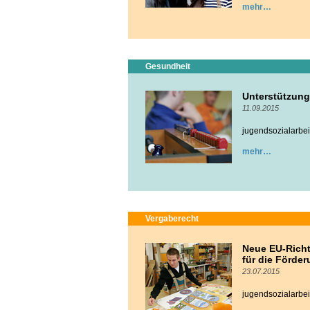
mehr
Gesundheit
Unterstützung
11.09.2015
jugendsozialarbeit
mehr
Vergaberecht
Neue EU-Richt
für die Förde
23.07.2015
jugendsozialarbeit