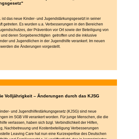
ngsgesetz“
 ist das neue Kinder- und Jugendstärkungsgesetzt in seiner
raft getreten. Es wurden u.a. Verbesserungen in den Bereichen
ugendschutzes, der Prävention vor Ort sowie der Beteiligung von
nd deren Sorgeberechtigten getroffen und die inklusive
inder und Jugendlichen in der Jugendhilfe verankert. Im neuen
 werden die Änderungen vorgestellt.
ie Volljährigkeit – Änderungen durch das KJSG
inder- und Jugendhilfestärkungsgesetz (KJSG) sind neue
ngen im SGB VIII verankert worden. Für junge Menschen, die die
ilfe verlassen, haben sich bzgl. Verbindlichkeit der Hilfen,
, Nachbetreuung und Kostenbeteiligung Verbesserungen
stelle Leaving Care hat nun eine Kurzexpertise des Deutschen