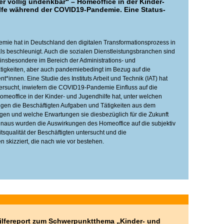
r völlig undenkbar“ – Homeoffice in der Kinder-
fe während der COVID19-Pandemie. Eine Status-
ie hat in Deutschland den digitalen Transformationsprozess in
ls beschleunigt. Auch die sozialen Dienstleistungsbranchen sind
, insbesondere im Bereich der Administrations- und
igkeiten, aber auch pandemiebedingt im Bezug auf die
ent*innen. Eine Studie des Instituts Arbeit und Technik (IAT) hat
ersucht, inwiefern die COVID19-Pandemie Einfluss auf die
omeoffice in der Kinder- und Jugendhilfe hat, unter welchen
n die Beschäftigten Aufgaben und Tätigkeiten aus dem
gen und welche Erwartungen sie diesbezüglich für die Zukunft
naus wurden die Auswirkungen des Homeoffice auf die subjektiv
squalität der Beschäftigten untersucht und die
 skizziert, die nach wie vor bestehen.
lfereport zum Schwerpunktthema „Kinder- und