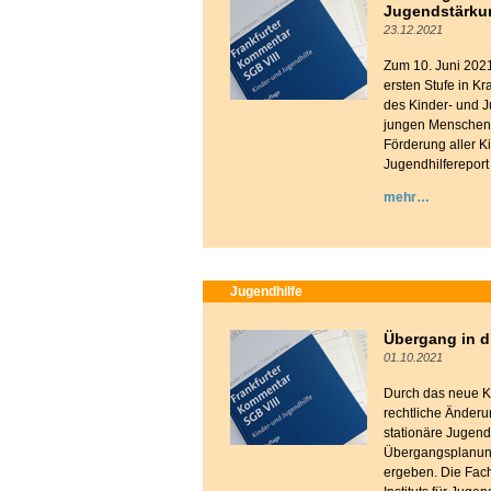
Jugendstärku
23.12.2021
Zum 10. Juni 2021
ersten Stufe in K
des Kinder- und J
jungen Menschen u
Förderung aller K
Jugendhilfereport
mehr
Jugendhilfe
Übergang in d
01.10.2021
Durch das neue K
rechtliche Änderu
stationäre Jugendh
Übergangsplanung
ergeben. Die Fach