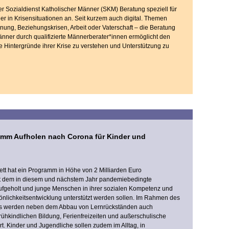
der Sozialdienst Katholischer Männer (SKM) Beratung speziell für
 in Krisensituationen an. Seit kurzem auch digital. Themen
nung, Beziehungskrisen, Arbeit oder Vaterschaft – die Beratung
nner durch qualifizierte Männerberater*innen ermöglicht den
 Hintergründe ihrer Krise zu verstehen und Unterstützung zu
mm Aufholen nach Corona für Kinder und
t hat ein Programm in Höhe von 2 Milliarden Euro
it dem in diesem und nächstem Jahr pandemiebedingte
ufgeholt und junge Menschen in ihrer sozialen Kompetenz und
nlichkeitsentwicklung unterstützt werden sollen. Im Rahmen des
s werden neben dem Abbau von Lernrückständen auch
hkindlichen Bildung, Ferienfreizeiten und außerschulische
t. Kinder und Jugendliche sollen zudem im Alltag, in