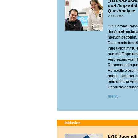
„Das war vorhe
und Jugendhil
Quo-Analyse
23.12.2021
Die Corona-Pandem
der Arbeit nochma
hiervon betroffen
Dokumentationstät
Interaktion mit Kli
nun die Frage unt
Verbreitung von H
Rahmenbedingunge
Homeoffice erbrin
haben. Darüber hi
empfundene Arbeit
Herausforderungen
mehr
Inklusion
LVR: Jugendhi