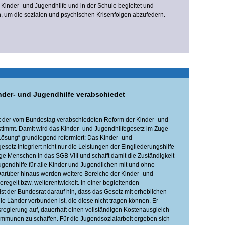
 Kinder- und Jugendhilfe
und in der Schule begleitet und
n, um die sozialen und psychischen Krisenfolgen abzufedern.
nder- und Jugendhilfe verabschiedet
t der vom Bundestag verabschiedeten Reform der Kinder- und
timmt. Damit wird das Kinder- und Jugendhilfegesetz im Zuge
 Lösung“ grundlegend reformiert: Das Kinder- und
setz integriert nicht nur die Leistungen der Eingliederungshilfe
nge Menschen in das SGB VIII und schafft damit die Zuständigkeit
ugendhilfe für alle Kinder und Jugendlichen mit und ohne
arüber hinaus werden weitere Bereiche der Kinder- und
regelt bzw. weiterentwickelt. In einer begleitenden
st der Bundesrat darauf hin, dass das Gesetz mit erheblichen
ie Länder verbunden ist, die diese nicht tragen können. Er
sregierung auf, dauerhaft einen vollständigen Kostenausgleich
mmunen zu schaffen. Für die Jugendsozialarbeit ergeben sich