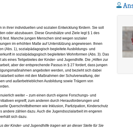
Ans
in ihrer individuellen und sozialen Entwicklung fördern. Sie soll
den oder abzubauen. Diese Grundsätze und Ziele legt § 1 des
I) fest. Manche jungen Menschen sind wegen sozialer
tigungen im erhöhten Maße auf Unterstützung angewiesen. Ihnen
fen (Abs. 1), sozialpädagogisch begleitete Ausbildungs- und
rkunft in sozialpädagogisch begleiteten Wohnformen (Abs. 3). Das
 als eines Teilgebietes der Kinder- und Jugendhilfe. Die „Hilfen zur
rbeit, aber der entsprechende Passus in § 27 fordert, dass jungen
ftigungsmaßnahmen angeboten werden, und bezieht sich dabei
ialarbeit sollen mit den Maßnahmen der Schulverwaltung, der
chen und außerbetrieblichen Ausbildung sowie Trägern von
erden.
tinuierlich weiter – zum einen durch eigene Forschungs- und
Initiativen ergreift; zum anderen durch Herausforderungen und
tuelle Querschnittsthemen wie Inklusion, Partizipation, Kinderschutz
s andere zählen dazu. Auch die Jugendsozialarbeit im engeren
verhält sich dazu.
s der Kinder- und Jugendhilfe tragen wir an dieser Stelle für Sie