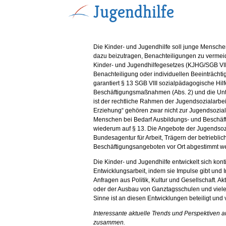
Jugendhilfe
Die Kinder- und Jugendhilfe soll junge Menschen 
dazu beizutragen, Benachteiligungen zu vermei
Kinder- und Jugendhilfegesetzes (KJHG/SGB VII
Benachteiligung oder individuellen Beeinträch
garantiert § 13 SGB VIII sozialpädagogische Hil
Beschäftigungsmaßnahmen (Abs. 2) und die Unte
ist der rechtliche Rahmen der Jugendsozialarbeit
Erziehung“ gehören zwar nicht zur Jugendsoziala
Menschen bei Bedarf Ausbildungs- und Beschä
wiederum auf § 13. Die Angebote der Jugendsoz
Bundesagentur für Arbeit, Trägern der betriebli
Beschäftigungsangeboten vor Ort abgestimmt w
Die Kinder- und Jugendhilfe entwickelt sich kon
Entwicklungsarbeit, indem sie Impulse gibt und 
Anfragen aus Politik, Kultur und Gesellschaft. Ak
oder der Ausbau von Ganztagsschulen und viele
Sinne ist an diesen Entwicklungen beteiligt und 
Interessante aktuelle Trends und Perspektiven au
zusammen.