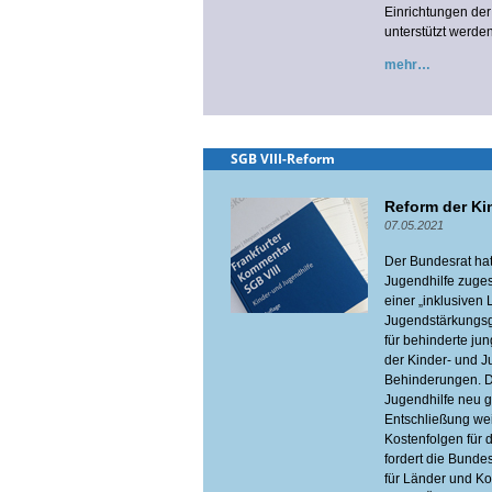
Einrichtungen der
unterstützt werde
mehr
SGB VIII-Reform
Reform der Ki
07.05.2021
Der Bundesrat ha
Jugendhilfe zuges
einer „inklusiven
Jugendstärkungsge
für behinderte ju
der Kinder- und J
Behinderungen. D
Jugendhilfe neu ge
Entschließung wei
Kostenfolgen für d
fordert die Bunde
für Länder und Ko