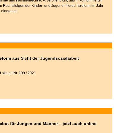
dhilfe und Familienrecht e. V. veröffentlicht, das in komprimierter
n Rechtsfolgen der Kinder- und Jugendhilferechtsreform im Jahr
 einordnet.
eform aus Sicht der Jugendsozialarbeit
 aktuell Nr. 199 / 2021
bot für Jungen und Männer – jetzt auch online