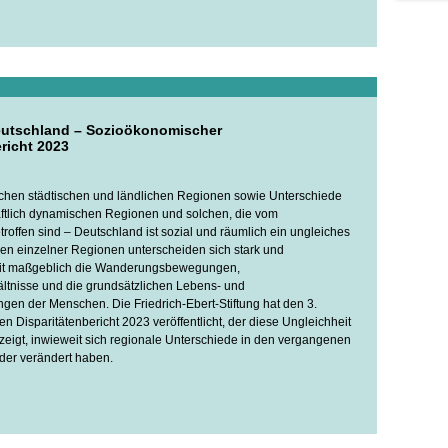
eutschland – Sozioökonomischer
richt 2023
chen städtischen und ländlichen Regionen sowie Unterschiede
ftlich dynamischen Regionen und solchen, die vom
roffen sind – Deutschland ist sozial und räumlich ein ungleiches
ren einzelner Regionen unterscheiden sich stark und
it maßgeblich die Wanderungsbewegungen,
tnisse und die grundsätzlichen Lebens- und
n der Menschen. Die Friedrich-Ebert-Stiftung hat den 3.
 Disparitätenbericht 2023 veröffentlicht, der diese Ungleichheit
fzeigt, inwieweit sich regionale Unterschiede in den vergangenen
oder verändert haben.