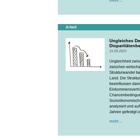
mehr
Arbeit
Ungleiches D
Disparitätenbe
15.09.2023
Ungleichheit zwis
zwischen wirtscha
Strukturwandel bet
Land. Die Struktu
beeinflussen dam
Einkommensverhäl
Chancenbedingunge
Sozioökonomischen
analysiert und au
Jahren gefestigt 
mehr