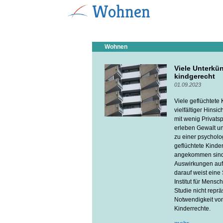
Wohnen
Wohnen
Viele Unterkün
kindgerecht
01.09.2023
Viele geflüchtete
vielfältiger Hinsi
mit wenig Privats
erleben Gewalt un
zu einer psychol
geflüchtete Kinde
angekommen sind, 
Auswirkungen auf 
darauf weist ein
Institut für Mens
Studie nicht reprä
Notwendigkeit vo
Kinderrechte.