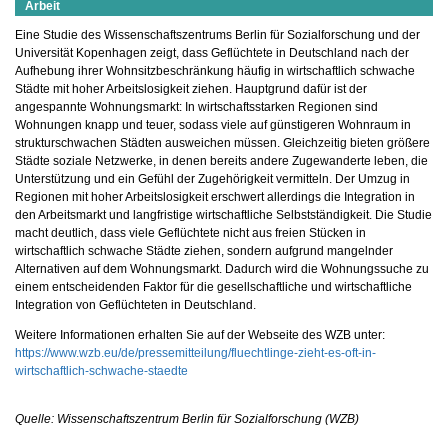
Arbeit
Eine Studie des Wissenschaftszentrums Berlin für Sozialforschung und der
Universität Kopenhagen zeigt, dass Geflüchtete in Deutschland nach der
Aufhebung ihrer Wohnsitzbeschränkung häufig in wirtschaftlich schwache
Städte mit hoher Arbeitslosigkeit ziehen. Hauptgrund dafür ist der
angespannte Wohnungsmarkt: In wirtschaftsstarken Regionen sind
Wohnungen knapp und teuer, sodass viele auf günstigeren Wohnraum in
strukturschwachen Städten ausweichen müssen. Gleichzeitig bieten größere
Städte soziale Netzwerke, in denen bereits andere Zugewanderte leben, die
Unterstützung und ein Gefühl der Zugehörigkeit vermitteln. Der Umzug in
Regionen mit hoher Arbeitslosigkeit erschwert allerdings die Integration in
den Arbeitsmarkt und langfristige wirtschaftliche Selbstständigkeit. Die Studie
macht deutlich, dass viele Geflüchtete nicht aus freien Stücken in
wirtschaftlich schwache Städte ziehen, sondern aufgrund mangelnder
Alternativen auf dem Wohnungsmarkt. Dadurch wird die Wohnungssuche zu
einem entscheidenden Faktor für die gesellschaftliche und wirtschaftliche
Integration von Geflüchteten in Deutschland.
Weitere Informationen erhalten Sie auf der Webseite des WZB unter:
https://www.wzb.eu/de/pressemitteilung/fluechtlinge-zieht-es-oft-in-
wirtschaftlich-schwache-staedte
Quelle: Wissenschaftszentrum Berlin für Sozialforschung (WZB)