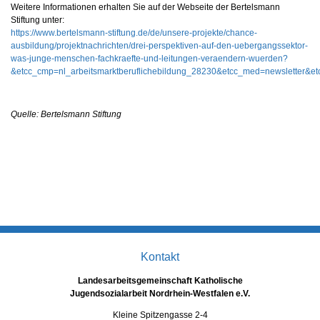
Weitere Informationen erhalten Sie auf der Webseite der Bertelsmann
Stiftung unter:
https://www.bertelsmann-stiftung.de/de/unsere-projekte/chance-
ausbildung/projektnachrichten/drei-perspektiven-auf-den-uebergangssektor-
was-junge-menschen-fachkraefte-und-leitungen-veraendern-wuerden?
&etcc_cmp=nl_arbeitsmarktberuflichebildung_28230&etcc_med=newslett
Quelle: Bertelsmann Stiftung
Kontakt
Landesarbeitsgemeinschaft Katholische
Jugendsozialarbeit Nordrhein-Westfalen e.V.
Kleine Spitzengasse 2-4