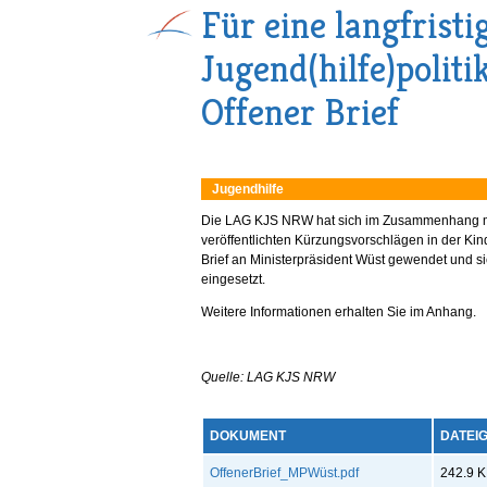
Für eine langfristi
Jugend(hilfe)polit
Offener Brief
Jugendhilfe
Die LAG KJS NRW hat sich im Zusammenhang mi
veröffentlichten Kürzungsvorschlägen in der Kin
Brief an Ministerpräsident Wüst gewendet und sich
eingesetzt.
Weitere Informationen erhalten Sie im Anhang.
Quelle: LAG KJS NRW
DOKUMENT
DATEIG
OffenerBrief_MPWüst.pdf
242.9 