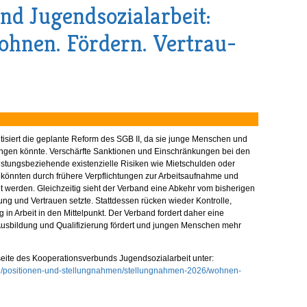
nd Jugendsozialarbeit:
­nen. För­dern. Ver­trau­
tisiert die geplante Reform des SGB II, da sie junge Menschen und
ringen könnte. Verschärfte Sanktionen und Einschränkungen bei den
stungsbeziehende existenzielle Risiken wie Mietschulden oder
könnten durch frühere Verpflichtungen zur Arbeitsaufnahme und
t werden. Gleichzeitig sieht der Verband eine Abkehr vom bisherigen
ung und Vertrauen setzte. Stattdessen rücken wieder Kontrolle,
 in Arbeit in den Mittelpunkt. Der Verband fordert daher eine
Ausbildung und Qualifizierung fördert und jungen Menschen mehr
seite des Kooperationsverbunds Jugendsozialarbeit unter:
ngen/positionen-und-stellungnahmen/stellungnahmen-2026/wohnen-