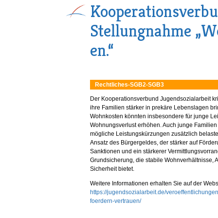
Kooperationsverbu
Stellungnahme „Woh
en.“
Rechtliches-SGB2-SGB3
Der Kooperationsverbund Jugendsozialarbeit kri
ihre Familien stärker in prekäre Lebenslagen b
Wohnkosten könnten insbesondere für junge Lei
Wohnungsverlust erhöhen. Auch junge Familien 
mögliche Leistungskürzungen zusätzlich belaste
Ansatz des Bürgergeldes, der stärker auf Förder
Sanktionen und ein stärkerer Vermittlungsvorrang
Grundsicherung, die stabile Wohnverhältnisse, 
Sicherheit bietet.
Weitere Informationen erhalten Sie auf der Web
https://jugendsozialarbeit.de/veroeffentlichu
foerdern-vertrauen/