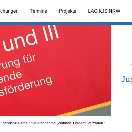
lichungen
Termine
Projekte
LAG KJS NRW
gendsozialarbeit: Stellungnahme „Woh­nen. För­dern. Ver­trau­en.”