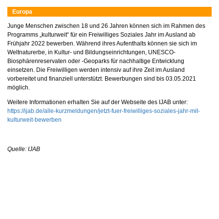
Europa
Junge Menschen zwischen 18 und 26 Jahren können sich im Rahmen des
Programms „kulturweit“ für ein Freiwilliges Soziales Jahr im Ausland ab
Frühjahr 2022 bewerben. Während ihres Aufenthalts können sie sich im
Weltnaturerbe, in Kultur- und Bildungseinrichtungen, UNESCO-
Biosphärenreservaten oder -Geoparks für nachhaltige Entwicklung
einsetzen. Die Freiwilligen werden intensiv auf ihre Zeit im Ausland
vorbereitet und finanziell unterstützt. Bewerbungen sind bis 03.05.2021
möglich.
Weitere Informationen erhalten Sie auf der Webseite des IJAB unter:
https://ijab.de/alle-kurzmeldungen/jetzt-fuer-freiwilliges-soziales-jahr-mit-
kulturweit-bewerben
Quelle: IJAB