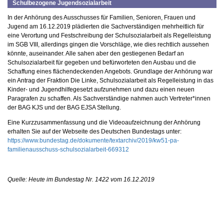
Schulbezogene Jugendsozialarbeit
In der Anhörung des Ausschusses für Familien, Senioren, Frauen und
Jugend am 16.12.2019 plädierten die Sachverständigen mehrheitlich für
eine Verortung und Festschreibung der Schulsozialarbeit als Regelleistung
im SGB VIII, allerdings gingen die Vorschläge, wie dies rechtlich aussehen
könnte, auseinander. Alle sahen aber den gestiegenen Bedarf an
Schulsozialarbeit für gegeben und befürworteten den Ausbau und die
Schaffung eines flächendeckenden Angebots. Grundlage der Anhörung war
ein Antrag der Fraktion Die Linke, Schulsozialarbeit als Regelleistung in das
Kinder- und Jugendhilfegesetzt aufzunehmen und dazu einen neuen
Paragrafen zu schaffen. Als Sachverständige nahmen auch Vertreter*innen
der BAG KJS und der BAG EJSA Stellung.
Eine Kurzzusammenfassung und die Videoaufzeichnung der Anhörung
erhalten Sie auf der Webseite des Deutschen Bundestags unter:
https://www.bundestag.de/dokumente/textarchiv/2019/kw51-pa-
familienausschuss-schulsozialarbeit-669312
Quelle: Heute im Bundestag Nr. 1422 vom 16.12.2019