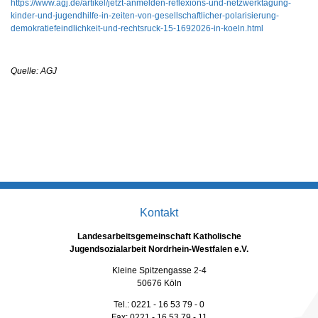
https://www.agj.de/artikel/jetzt-anmelden-reflexions-und-netzwerktagung-
kinder-und-jugendhilfe-in-zeiten-von-gesellschaftlicher-polarisierung-
demokratiefeindlichkeit-und-rechtsruck-15-1692026-in-koeln.html
Quelle: AGJ
Kontakt
Landesarbeitsgemeinschaft Katholische
Jugendsozialarbeit Nordrhein-Westfalen e.V.
Kleine Spitzengasse 2-4
50676 Köln
Tel.: 0221 - 16 53 79 - 0
Fax: 0221 - 16 53 79 - 11