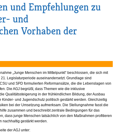
en und Empfehlungen zu
er- und
ischen Vorhaben der
nahme „Junge Menschen im Mittelpunkt“ beschlossen, die sich mit
 21. Legislaturperiode auseinandersetzt. Grundlage sind
/CSU und SPD formulierten Reformansätze, die die Lebenslagen von
fen. Die AGJ begrüßt, dass Themen wie die inklusive
ie Qualitätssteigerung in der frühkindlichen Bildung, der Ausbau
 Kinder- und Jugendschutz politisch gestärkt werden. Gleichzeitig
Risiken bei der Umsetzung aufmerksam. Die Stellungnahme fasst die
dhilfe zusammen und beschreibt zentrale Bedingungen für das
llen, dass junge Menschen tatsächlich von den Maßnahmen profitieren
n nachhaltig gestärkt werden.
eite der AGJ unter: