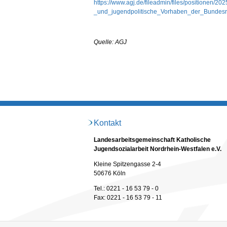
https://www.agj.de/fileadmin/files/positionen/20
_und_jugendpolitische_Vorhaben_der_Bundesr
Quelle: AGJ
Kontakt
Landesarbeitsgemeinschaft Katholische
Jugendsozialarbeit Nordrhein-Westfalen e.V.
Kleine Spitzengasse 2-4
50676 Köln
Tel.: 0221 - 16 53 79 - 0
Fax: 0221 - 16 53 79 - 11