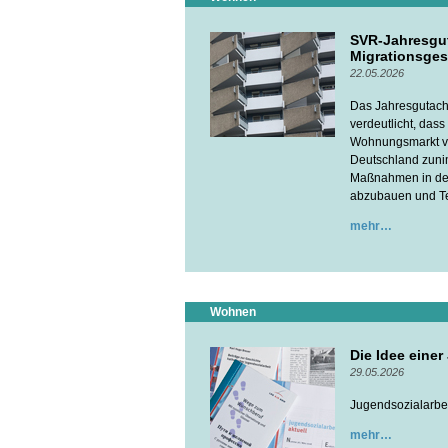
SVR-Jahresgu
Migrationsges
22.05.2026
Das Jahresgutacht
verdeutlicht, das
Wohnungsmarkt vie
Deutschland zuni
Maßnahmen in der 
abzubauen und Te
mehr
Wohnen
Die Idee eine
29.05.2026
Jugendsozialarbeit
mehr