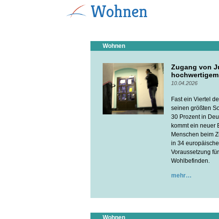
Wohnen
Wohnen
Zugang von Ju
hochwertige
10.04.2026
Fast ein Viertel 
seinen größten So
30 Prozent in De
kommt ein neuer B
Menschen beim Zu
in 34 europäische
Voraussetzung für
Wohlbefinden.
mehr
Wohnen