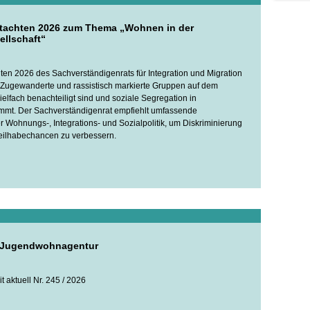
tachten 2026 zum Thema „Wohnen in der
ellschaft“
en 2026 des Sachverständigenrats für Integration und Migration
s Zugewanderte und rassistisch markierte Gruppen auf dem
lfach benachteiligt sind und soziale Segregation in
mmt. Der Sachverständigenrat empfiehlt umfassende
Wohnungs-, Integrations- und Sozialpolitik, um Diskriminierung
ilhabechancen zu verbessern.
r Jugendwohnagentur
 aktuell Nr. 245 / 2026