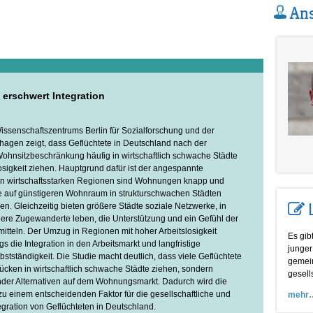
Ans
rschwert Integration
issenschaftszentrums Berlin für Sozialforschung und der
hagen zeigt, dass Geflüchtete in Deutschland nach der
ohnsitzbeschränkung häufig in wirtschaftlich schwache Städte
losigkeit ziehen. Hauptgrund dafür ist der angespannte
n wirtschaftsstarken Regionen sind Wohnungen knapp und
le auf günstigeren Wohnraum in strukturschwachen Städten
. Gleichzeitig bieten größere Städte soziale Netzwerke, in
ere Zugewanderte leben, die Unterstützung und ein Gefühl der
mitteln. Der Umzug in Regionen mit hoher Arbeitslosigkeit
Es gib
gs die Integration in den Arbeitsmarkt und langfristige
junger
lbstständigkeit. Die Studie macht deutlich, dass viele Geflüchtete
gemein
tücken in wirtschaftlich schwache Städte ziehen, sondern
gesell
der Alternativen auf dem Wohnungsmarkt. Dadurch wird die
einem entscheidenden Faktor für die gesellschaftliche und
mehr
tegration von Geflüchteten in Deutschland.