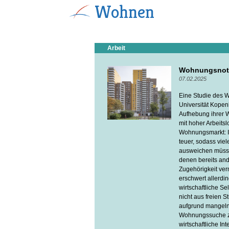
Wohnen
Arbeit
Wohnungsnot e
07.02.2025
Eine Studie des W
Universität Kopen
Aufhebung ihrer W
mit hoher Arbeits
Wohnungsmarkt: I
teuer, sodass vie
ausweichen müssen
denen bereits and
Zugehörigkeit ver
erschwert allerdin
wirtschaftliche Se
nicht aus freien S
aufgrund mangeln
Wohnungssuche zu 
wirtschaftliche In