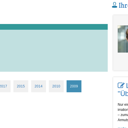
Ihr
2017
2015
2014
2010
2009
"Üb
Nur ei
irrati
– zuma
Armuts