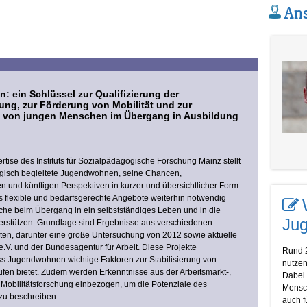
Ans
 ein Schlüssel zur Qualifizierung der
ung, zur Förderung von Mobilität und zur
 von jungen Menschen im Übergang in Ausbildung
rtise des Instituts für Sozialpädagogische Forschung Mainz stellt
gisch begleitete Jugendwohnen, seine Chancen,
 und künftigen Perspektiven in kurzer und übersichtlicher Form
ass flexible und bedarfsgerechte Angebote weiterhin notwendig
che beim Übergang in ein selbstständiges Leben und in die
Ju
terstützen. Grundlage sind Ergebnisse aus verschiedenen
en, darunter eine große Untersuchung von 2012 sowie aktuelle
.V. und der Bundesagentur für Arbeit. Diese Projekte
Rund 
ss Jugendwohnen wichtige Faktoren zur Stabilisierung von
nutzen
fen bietet. Zudem werden Erkenntnisse aus der Arbeitsmarkt-,
Dabei 
Mobilitätsforschung einbezogen, um die Potenziale des
Mensch
zu beschreiben.
auch f